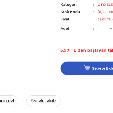
Kategori
OTO ELE
Stok Kodu
ÜÇLE.09
Fiyat
53,01 TL
Adet
5,97 TL den başlayan tak
Sepete Ekl
NEKLERI
ÖNERILERINIZ