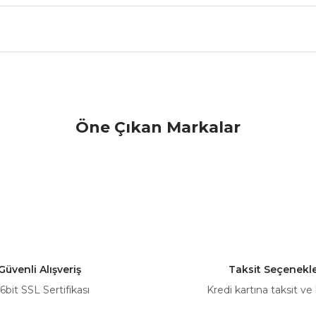
nularda yetersiz gördüğünüz noktaları öneri formunu kullanarak tarafımız
Öne Çıkan Markalar
Bu ürüne ilk yorumu siz yapın!
Yorum Yaz
Güvenli Alışveriş
Taksit Seçenekle
6bit SSL Sertifikası
Kredi kartına taksit ve