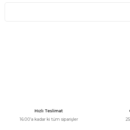
Bu ürünün fiyat bilgisi, resim, ürün açıklamalarında ve diğer ko
Görüş ve önerileriniz için teşekkür ederiz.
Ürün resmi kalitesiz, bozuk veya görüntülenemiyor.
Ürün açıklamasında eksik bilgiler bulunuyor.
Ürün bilgilerinde hatalar bulunuyor.
Ürün fiyatı diğer sitelerden daha pahalı.
Bu ürüne benzer farklı alternatifler olmalı.
Hızlı Teslimat
16:00’a kadar ki tüm siparişler
25