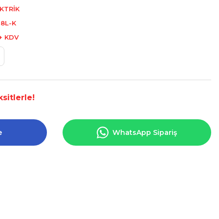
KTRİK
18L-K
 + KDV
sitlerle!
e
WhatsApp Sipariş