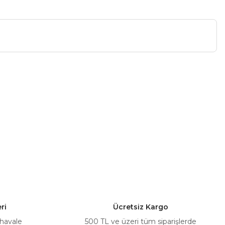
a iletebilirsiniz.
ri
Ücretsiz Kargo
 havale
500 TL ve üzeri tüm siparişlerde