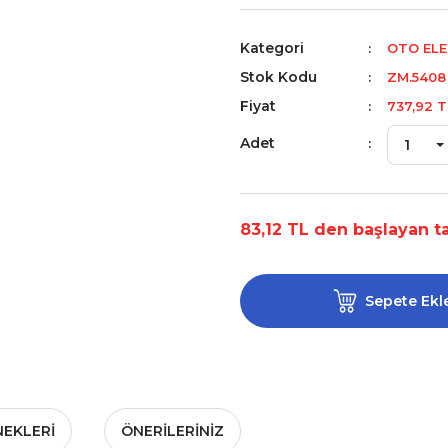
Kategori
OTO ELE
Stok Kodu
ZM.5408
Fiyat
737,92 T
Adet
83,12 TL den başlayan ta
Sepete Ekl
NEKLERI
ÖNERILERINIZ