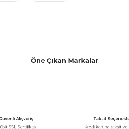
nularda yetersiz gördüğünüz noktaları öneri formunu kullanarak tarafımız
Öne Çıkan Markalar
Bu ürüne ilk yorumu siz yapın!
Yorum Yaz
Güvenli Alışveriş
Taksit Seçenekle
6bit SSL Sertifikası
Kredi kartına taksit ve