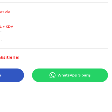
KTRİK
L + KDV
ksitlerle!
e
WhatsApp Sipariş