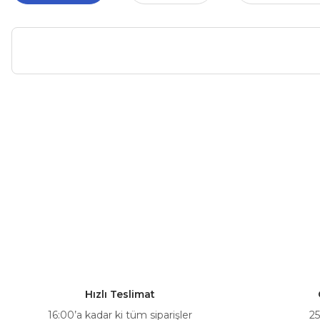
Bu ürünün fiyat bilgisi, resim, ürün açıklamalarında ve diğer ko
Görüş ve önerileriniz için teşekkür ederiz.
Ürün resmi kalitesiz, bozuk veya görüntülenemiyor.
Ürün açıklamasında eksik bilgiler bulunuyor.
Ürün bilgilerinde hatalar bulunuyor.
Ürün fiyatı diğer sitelerden daha pahalı.
Bu ürüne benzer farklı alternatifler olmalı.
Hızlı Teslimat
16:00’a kadar ki tüm siparişler
25