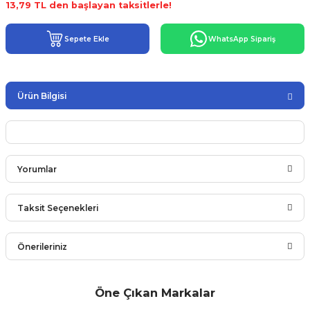
13,79 TL den başlayan taksitlerle!
Sepete Ekle
WhatsApp Sipariş
Ürün Bilgisi
Yorumlar
Taksit Seçenekleri
Bu ürüne ilk yorumu siz yapın!
Önerileriniz
Yorum Yaz
Bu ürünün fiyat bilgisi, resim, ürün açıklamalarında ve diğer
Öne Çıkan Markalar
konularda yetersiz gördüğünüz noktaları öneri formunu