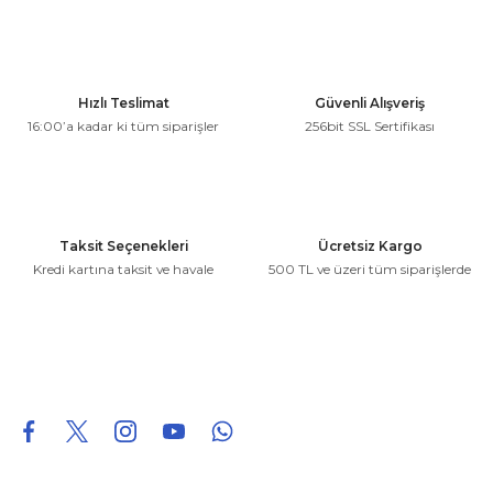
kullanarak tarafımıza iletebilirsiniz.
Görüş ve önerileriniz için teşekkür ederiz.
Ürün resmi kalitesiz, bozuk veya görüntülenemiyor.
Hızlı Teslimat
Güvenli Alışveriş
Ürün açıklamasında eksik bilgiler bulunuyor.
16:00’a kadar ki tüm siparişler
256bit SSL Sertifikası
Ürün bilgilerinde hatalar bulunuyor.
Ürün fiyatı diğer sitelerden daha pahalı.
Bu ürüne benzer farklı alternatifler olmalı.
Taksit Seçenekleri
Ücretsiz Kargo
Kredi kartına taksit ve havale
500 TL ve üzeri tüm siparişlerde
Gönder
0850 226 96 95
0850 226 96 95
fuheoto@gmail.com
Bizi takip edin