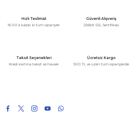
Ürün resmi kalitesiz, bozuk veya görüntülenemiyor.
Hızlı Teslimat
Güvenli Alışveriş
Ürün açıklamasında eksik bilgiler bulunuyor.
16:00’a kadar ki tüm siparişler
256bit SSL Sertifikası
Ürün bilgilerinde hatalar bulunuyor.
Ürün fiyatı diğer sitelerden daha pahalı.
Bu ürüne benzer farklı alternatifler olmalı.
Taksit Seçenekleri
Ücretsiz Kargo
Kredi kartına taksit ve havale
500 TL ve üzeri tüm siparişlerde
Gönder
0850 226 96 95
0850 226 96 95
fuheoto@gmail.com
Bizi takip edin
Hakkımızda