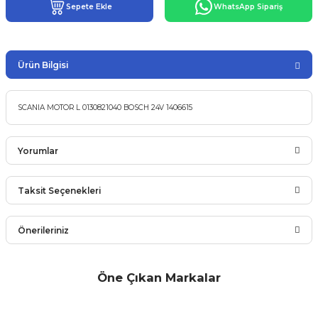
Sepete Ekle
WhatsApp Sipariş
Ürün Bilgisi
SCANIA MOTOR L 0130821040 BOSCH 24V 1406615
Yorumlar
Taksit Seçenekleri
Bu ürüne ilk yorumu siz yapın!
Önerileriniz
Yorum Yaz
Bu ürünün fiyat bilgisi, resim, ürün açıklamalarında ve diğer
Öne Çıkan Markalar
konularda yetersiz gördüğünüz noktaları öneri formunu
kullanarak tarafımıza iletebilirsiniz.
Görüş ve önerileriniz için teşekkür ederiz.