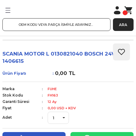
ARA
SCANIA MOTOR L 0130821040 BOSCH 24V
1406615
0,00 TL
Ürün Fiyatı
Marka
FUHE
Stok Kodu
FH163
Garanti Süresi
12 Ay
Fiyat
0,00 USD + KDV
Adet