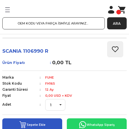
ARA
SCANIA 1106990 R
0,00 TL
Ürün Fiyatı
Marka
FUHE
Stok Kodu
FH165
Garanti Süresi
12 Ay
Fiyat
0,00 USD + KDV
Adet
Sepete Ekle
WhatsApp Sipariş