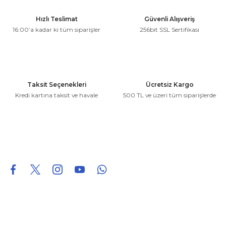
Ürün resmi kalitesiz, bozuk veya görüntülenemiyor.
Hızlı Teslimat
Güvenli Alışveriş
Ürün açıklamasında eksik bilgiler bulunuyor.
16:00’a kadar ki tüm siparişler
256bit SSL Sertifikası
Ürün bilgilerinde hatalar bulunuyor.
Ürün fiyatı diğer sitelerden daha pahalı.
Bu ürüne benzer farklı alternatifler olmalı.
Taksit Seçenekleri
Ücretsiz Kargo
Kredi kartına taksit ve havale
500 TL ve üzeri tüm siparişlerde
Gönder
0850 226 96 95
0850 226 96 95
fuheoto@gmail.com
Bizi takip edin
Hakkımızda