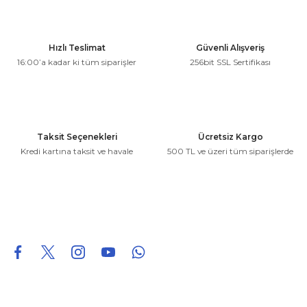
Görüş ve önerileriniz için teşekkür ederiz.
Ürün resmi kalitesiz, bozuk veya görüntülenemiyor.
Hızlı Teslimat
Güvenli Alışveriş
Ürün açıklamasında eksik bilgiler bulunuyor.
16:00’a kadar ki tüm siparişler
256bit SSL Sertifikası
Ürün bilgilerinde hatalar bulunuyor.
Ürün fiyatı diğer sitelerden daha pahalı.
Bu ürüne benzer farklı alternatifler olmalı.
Taksit Seçenekleri
Ücretsiz Kargo
Kredi kartına taksit ve havale
500 TL ve üzeri tüm siparişlerde
Gönder
0850 226 96 95
0850 226 96 95
fuheoto@gmail.com
Bizi takip edin