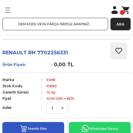
ARA
RENAULT RH 7702256331
0,00 TL
Ürün Fiyatı
Marka
FUHE
Stok Kodu
FH193
Garanti Süresi
12 Ay
Fiyat
0,00 USD + KDV
Adet
Sepete Ekle
WhatsApp Sipariş