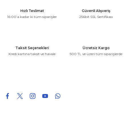
Ürün resmi kalitesiz, bozuk veya görüntülenemiyor.
Hızlı Teslimat
Güvenli Alışveriş
Ürün açıklamasında eksik bilgiler bulunuyor.
16:00’a kadar ki tüm siparişler
256bit SSL Sertifikası
Ürün bilgilerinde hatalar bulunuyor.
Ürün fiyatı diğer sitelerden daha pahalı.
Bu ürüne benzer farklı alternatifler olmalı.
Taksit Seçenekleri
Ücretsiz Kargo
Kredi kartına taksit ve havale
500 TL ve üzeri tüm siparişlerde
Gönder
0850 226 96 95
0850 226 96 95
fuheoto@gmail.com
Bizi takip edin
Hakkımızda