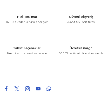
Görüş ve önerileriniz için teşekkür ederiz.
Ürün resmi kalitesiz, bozuk veya görüntülenemiyor.
Hızlı Teslimat
Güvenli Alışveriş
Ürün açıklamasında eksik bilgiler bulunuyor.
16:00’a kadar ki tüm siparişler
256bit SSL Sertifikası
Ürün bilgilerinde hatalar bulunuyor.
Ürün fiyatı diğer sitelerden daha pahalı.
Bu ürüne benzer farklı alternatifler olmalı.
Taksit Seçenekleri
Ücretsiz Kargo
Kredi kartına taksit ve havale
500 TL ve üzeri tüm siparişlerde
Gönder
0850 226 96 95
0850 226 96 95
fuheoto@gmail.com
Bizi takip edin