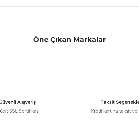
nularda yetersiz gördüğünüz noktaları öneri formunu kullanarak tarafımız
Öne Çıkan Markalar
Bu ürüne ilk yorumu siz yapın!
Yorum Yaz
Güvenli Alışveriş
Taksit Seçenekle
6bit SSL Sertifikası
Kredi kartına taksit ve
Gönder