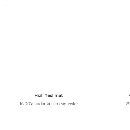
Bu ürünün fiyat bilgisi, resim, ürün açıklamalarında ve diğer ko
Görüş ve önerileriniz için teşekkür ederiz.
Ürün resmi kalitesiz, bozuk veya görüntülenemiyor.
Ürün açıklamasında eksik bilgiler bulunuyor.
Ürün bilgilerinde hatalar bulunuyor.
Ürün fiyatı diğer sitelerden daha pahalı.
Bu ürüne benzer farklı alternatifler olmalı.
Hızlı Teslimat
16:00’a kadar ki tüm siparişler
25