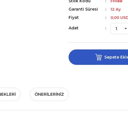
Stok Kodu
FH188
Garanti Süresi
12 Ay
Fiyat
0,00 US
Adet
Sepete Ekl
NEKLERI
ÖNERILERINIZ