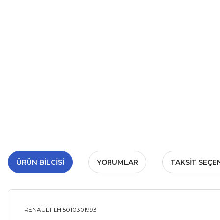
ÜRÜN BILGISI
YORUMLAR
TAKSIT SEÇE
RENAULT LH 5010301993