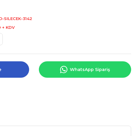
-SILECEK-3142
D + KDV
e
WhatsApp Sipariş