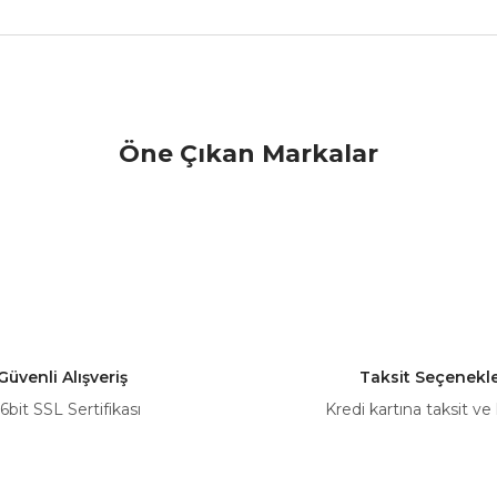
nularda yetersiz gördüğünüz noktaları öneri formunu kullanarak tarafımız
Öne Çıkan Markalar
Bu ürüne ilk yorumu siz yapın!
Yorum Yaz
Güvenli Alışveriş
Taksit Seçenekle
6bit SSL Sertifikası
Kredi kartına taksit ve
Gönder