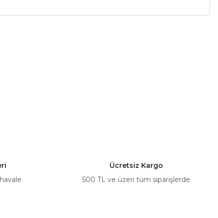
a iletebilirsiniz.
ri
Ücretsiz Kargo
 havale
500 TL ve üzeri tüm siparişlerde