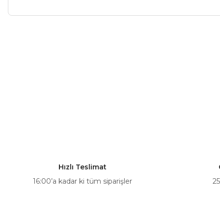
Bu ürünün fiyat bilgisi, resim, ürün açıklamalarında ve diğer ko
Görüş ve önerileriniz için teşekkür ederiz.
Ürün resmi kalitesiz, bozuk veya görüntülenemiyor.
Ürün açıklamasında eksik bilgiler bulunuyor.
Ürün bilgilerinde hatalar bulunuyor.
Ürün fiyatı diğer sitelerden daha pahalı.
Bu ürüne benzer farklı alternatifler olmalı.
Hızlı Teslimat
16:00’a kadar ki tüm siparişler
25