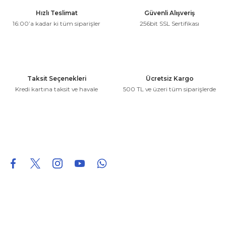
Ürün resmi kalitesiz, bozuk veya görüntülenemiyor.
Hızlı Teslimat
Güvenli Alışveriş
Ürün açıklamasında eksik bilgiler bulunuyor.
16:00’a kadar ki tüm siparişler
256bit SSL Sertifikası
Ürün bilgilerinde hatalar bulunuyor.
Ürün fiyatı diğer sitelerden daha pahalı.
Bu ürüne benzer farklı alternatifler olmalı.
Taksit Seçenekleri
Ücretsiz Kargo
Kredi kartına taksit ve havale
500 TL ve üzeri tüm siparişlerde
Gönder
0850 226 96 95
0850 226 96 95
fuheoto@gmail.com
Bizi takip edin
Hakkımızda