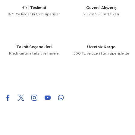
Ürün resmi kalitesiz, bozuk veya görüntülenemiyor.
Hızlı Teslimat
Güvenli Alışveriş
Ürün açıklamasında eksik bilgiler bulunuyor.
16:00’a kadar ki tüm siparişler
256bit SSL Sertifikası
Ürün bilgilerinde hatalar bulunuyor.
Ürün fiyatı diğer sitelerden daha pahalı.
Bu ürüne benzer farklı alternatifler olmalı.
Taksit Seçenekleri
Ücretsiz Kargo
Kredi kartına taksit ve havale
500 TL ve üzeri tüm siparişlerde
Gönder
0850 226 96 95
0850 226 96 95
fuheoto@gmail.com
Bizi takip edin
Hakkımızda