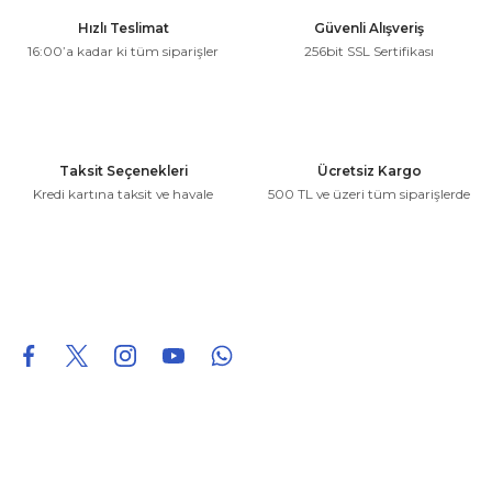
Ürün resmi kalitesiz, bozuk veya görüntülenemiyor.
Hızlı Teslimat
Güvenli Alışveriş
Ürün açıklamasında eksik bilgiler bulunuyor.
16:00’a kadar ki tüm siparişler
256bit SSL Sertifikası
Ürün bilgilerinde hatalar bulunuyor.
Ürün fiyatı diğer sitelerden daha pahalı.
Bu ürüne benzer farklı alternatifler olmalı.
Taksit Seçenekleri
Ücretsiz Kargo
Kredi kartına taksit ve havale
500 TL ve üzeri tüm siparişlerde
Gönder
0850 226 96 95
0850 226 96 95
fuheoto@gmail.com
Bizi takip edin
Hakkımızda