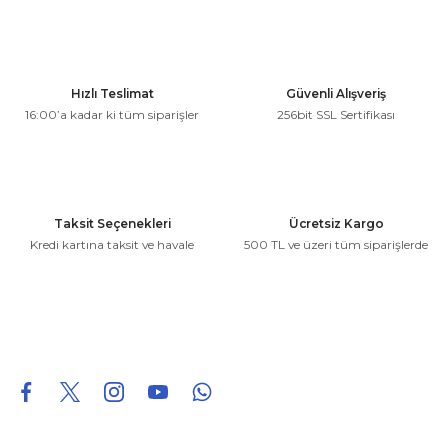
kullanarak tarafımıza iletebilirsiniz.
Görüş ve önerileriniz için teşekkür ederiz.
Ürün resmi kalitesiz, bozuk veya görüntülenemiyor.
Hızlı Teslimat
Güvenli Alışveriş
Ürün açıklamasında eksik bilgiler bulunuyor.
16:00’a kadar ki tüm siparişler
256bit SSL Sertifikası
Ürün bilgilerinde hatalar bulunuyor.
Ürün fiyatı diğer sitelerden daha pahalı.
Bu ürüne benzer farklı alternatifler olmalı.
Taksit Seçenekleri
Ücretsiz Kargo
Kredi kartına taksit ve havale
500 TL ve üzeri tüm siparişlerde
Gönder
0850 226 96 95
0850 226 96 95
fuheoto@gmail.com
Bizi takip edin