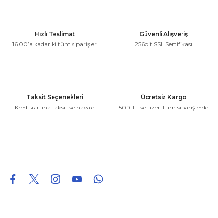
Görüş ve önerileriniz için teşekkür ederiz.
Ürün resmi kalitesiz, bozuk veya görüntülenemiyor.
Hızlı Teslimat
Güvenli Alışveriş
Ürün açıklamasında eksik bilgiler bulunuyor.
16:00’a kadar ki tüm siparişler
256bit SSL Sertifikası
Ürün bilgilerinde hatalar bulunuyor.
Ürün fiyatı diğer sitelerden daha pahalı.
Bu ürüne benzer farklı alternatifler olmalı.
Taksit Seçenekleri
Ücretsiz Kargo
Kredi kartına taksit ve havale
500 TL ve üzeri tüm siparişlerde
Gönder
0850 226 96 95
0850 226 96 95
fuheoto@gmail.com
Bizi takip edin