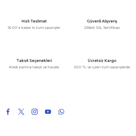
Görüş ve önerileriniz için teşekkür ederiz.
Ürün resmi kalitesiz, bozuk veya görüntülenemiyor.
Hızlı Teslimat
Güvenli Alışveriş
Ürün açıklamasında eksik bilgiler bulunuyor.
16:00’a kadar ki tüm siparişler
256bit SSL Sertifikası
Ürün bilgilerinde hatalar bulunuyor.
Ürün fiyatı diğer sitelerden daha pahalı.
Bu ürüne benzer farklı alternatifler olmalı.
Taksit Seçenekleri
Ücretsiz Kargo
Kredi kartına taksit ve havale
500 TL ve üzeri tüm siparişlerde
Gönder
0850 226 96 95
0850 226 96 95
fuheoto@gmail.com
Bizi takip edin