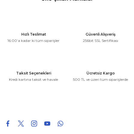
konularda yetersiz gördüğünüz noktaları öneri formunu
kullanarak tarafımıza iletebilirsiniz.
Görüş ve önerileriniz için teşekkür ederiz.
Ürün resmi kalitesiz, bozuk veya görüntülenemiyor.
Hızlı Teslimat
Güvenli Alışveriş
Ürün açıklamasında eksik bilgiler bulunuyor.
16:00’a kadar ki tüm siparişler
256bit SSL Sertifikası
Ürün bilgilerinde hatalar bulunuyor.
Ürün fiyatı diğer sitelerden daha pahalı.
Bu ürüne benzer farklı alternatifler olmalı.
Taksit Seçenekleri
Ücretsiz Kargo
Kredi kartına taksit ve havale
500 TL ve üzeri tüm siparişlerde
Gönder
0850 226 96 95
0850 226 96 95
fuheoto@gmail.com
Bizi takip edin