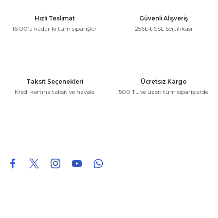
Ürün resmi kalitesiz, bozuk veya görüntülenemiyor.
Hızlı Teslimat
Güvenli Alışveriş
Ürün açıklamasında eksik bilgiler bulunuyor.
16:00’a kadar ki tüm siparişler
256bit SSL Sertifikası
Ürün bilgilerinde hatalar bulunuyor.
Ürün fiyatı diğer sitelerden daha pahalı.
Bu ürüne benzer farklı alternatifler olmalı.
Taksit Seçenekleri
Ücretsiz Kargo
Kredi kartına taksit ve havale
500 TL ve üzeri tüm siparişlerde
Gönder
0850 226 96 95
0850 226 96 95
fuheoto@gmail.com
Bizi takip edin
Hakkımızda