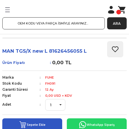
ARA
MAN TGS/X new L 81626456055 L
0,00 TL
Ürün Fiyatı
Marka
FUHE
Stok Kodu
FH091
Garanti Süresi
12 Ay
Fiyat
0,00 USD + KDV
Adet
Sepete Ekle
WhatsApp Sipariş