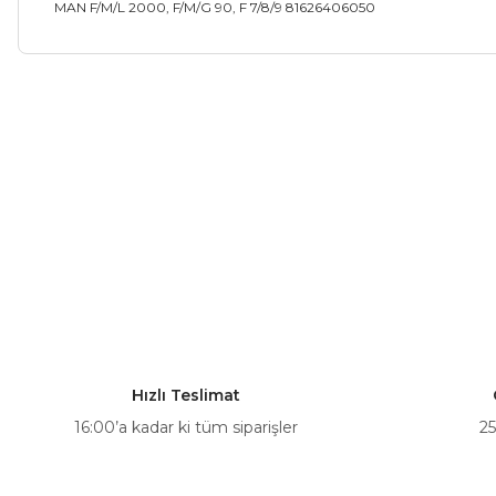
MAN F/M/L 2000, F/M/G 90, F 7/8/9 81626406050
Bu ürünün fiyat bilgisi, resim, ürün açıklamalarında ve diğer ko
Görüş ve önerileriniz için teşekkür ederiz.
Ürün resmi kalitesiz, bozuk veya görüntülenemiyor.
Ürün açıklamasında eksik bilgiler bulunuyor.
Ürün bilgilerinde hatalar bulunuyor.
Ürün fiyatı diğer sitelerden daha pahalı.
Bu ürüne benzer farklı alternatifler olmalı.
Hızlı Teslimat
16:00’a kadar ki tüm siparişler
25