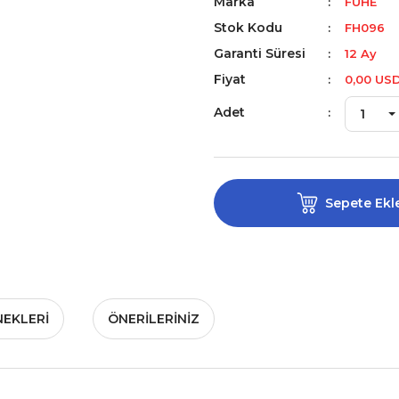
Marka
FUHE
Stok Kodu
FH096
Garanti Süresi
12 Ay
Fiyat
0,00 US
Adet
Sepete Ekl
NEKLERI
ÖNERILERINIZ