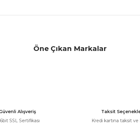
nularda yetersiz gördüğünüz noktaları öneri formunu kullanarak tarafımız
Öne Çıkan Markalar
Bu ürüne ilk yorumu siz yapın!
Yorum Yaz
Güvenli Alışveriş
Taksit Seçenekle
6bit SSL Sertifikası
Kredi kartına taksit ve
Gönder