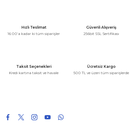
kullanarak tarafımıza iletebilirsiniz.
Görüş ve önerileriniz için teşekkür ederiz.
Ürün resmi kalitesiz, bozuk veya görüntülenemiyor.
Hızlı Teslimat
Güvenli Alışveriş
Ürün açıklamasında eksik bilgiler bulunuyor.
16:00’a kadar ki tüm siparişler
256bit SSL Sertifikası
Ürün bilgilerinde hatalar bulunuyor.
Ürün fiyatı diğer sitelerden daha pahalı.
Bu ürüne benzer farklı alternatifler olmalı.
Taksit Seçenekleri
Ücretsiz Kargo
Kredi kartına taksit ve havale
500 TL ve üzeri tüm siparişlerde
Gönder
0850 226 96 95
0850 226 96 95
fuheoto@gmail.com
Bizi takip edin