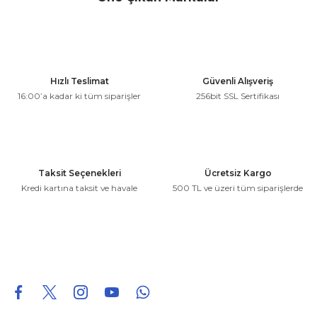
konularda yetersiz gördüğünüz noktaları öneri formunu
kullanarak tarafımıza iletebilirsiniz.
Görüş ve önerileriniz için teşekkür ederiz.
Ürün resmi kalitesiz, bozuk veya görüntülenemiyor.
Hızlı Teslimat
Güvenli Alışveriş
Ürün açıklamasında eksik bilgiler bulunuyor.
16:00’a kadar ki tüm siparişler
256bit SSL Sertifikası
Ürün bilgilerinde hatalar bulunuyor.
Ürün fiyatı diğer sitelerden daha pahalı.
Bu ürüne benzer farklı alternatifler olmalı.
Taksit Seçenekleri
Ücretsiz Kargo
Kredi kartına taksit ve havale
500 TL ve üzeri tüm siparişlerde
Gönder
0850 226 96 95
0850 226 96 95
fuheoto@gmail.com
Bizi takip edin