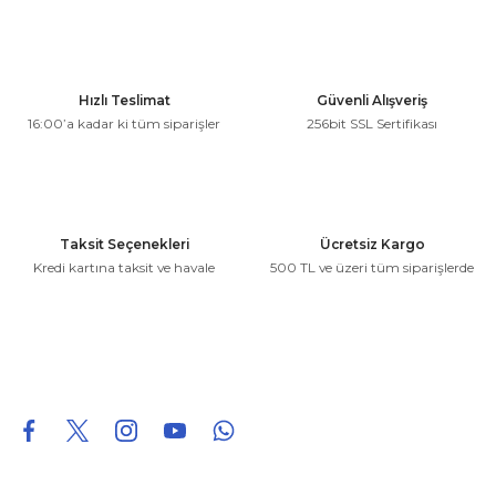
kullanarak tarafımıza iletebilirsiniz.
Görüş ve önerileriniz için teşekkür ederiz.
Ürün resmi kalitesiz, bozuk veya görüntülenemiyor.
Hızlı Teslimat
Güvenli Alışveriş
Ürün açıklamasında eksik bilgiler bulunuyor.
16:00’a kadar ki tüm siparişler
256bit SSL Sertifikası
Ürün bilgilerinde hatalar bulunuyor.
Ürün fiyatı diğer sitelerden daha pahalı.
Bu ürüne benzer farklı alternatifler olmalı.
Taksit Seçenekleri
Ücretsiz Kargo
Kredi kartına taksit ve havale
500 TL ve üzeri tüm siparişlerde
Gönder
0850 226 96 95
0850 226 96 95
fuheoto@gmail.com
Bizi takip edin