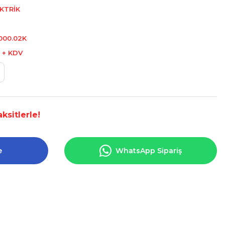
KTRİK
.000.02K
L + KDV
ksitlerle!
e
WhatsApp Sipariş