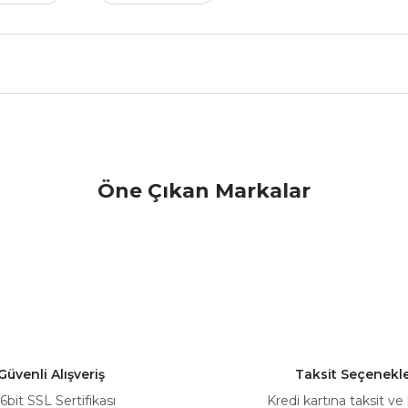
nularda yetersiz gördüğünüz noktaları öneri formunu kullanarak tarafımız
Öne Çıkan Markalar
Bu ürüne ilk yorumu siz yapın!
Yorum Yaz
Güvenli Alışveriş
Taksit Seçenekle
6bit SSL Sertifikası
Kredi kartına taksit ve