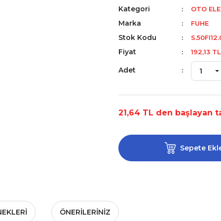
Kategori
OTO ELE
Marka
FUHE
Stok Kodu
S.50FI12
Fiyat
192,13 T
Adet
21,64 TL den başlayan ta
Sepete Ekl
NEKLERI
ÖNERILERINIZ