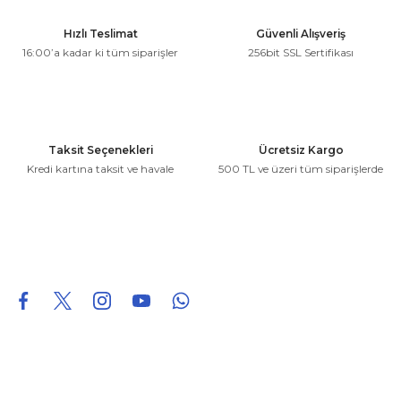
Ürün resmi kalitesiz, bozuk veya görüntülenemiyor.
Hızlı Teslimat
Güvenli Alışveriş
Ürün açıklamasında eksik bilgiler bulunuyor.
16:00’a kadar ki tüm siparişler
256bit SSL Sertifikası
Ürün bilgilerinde hatalar bulunuyor.
Ürün fiyatı diğer sitelerden daha pahalı.
Bu ürüne benzer farklı alternatifler olmalı.
Taksit Seçenekleri
Ücretsiz Kargo
Kredi kartına taksit ve havale
500 TL ve üzeri tüm siparişlerde
Gönder
0850 226 96 95
0850 226 96 95
fuheoto@gmail.com
Bizi takip edin
Hakkımızda