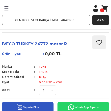
ARA
IVECO TURKEY 24772 motor R
0,00 TL
Ürün Fiyatı
Marka
FUHE
Stok Kodu
FH214
Garanti Süresi
12 Ay
Fiyat
0,00 USD + KDV
Adet
Sepete Ekle
WhatsApp Sipariş