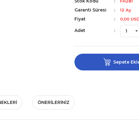
Stok Kodu
FH281
Garanti Süresi
12 Ay
Fiyat
0,00 US
Adet
Sepete Ekl
NEKLERI
ÖNERILERINIZ