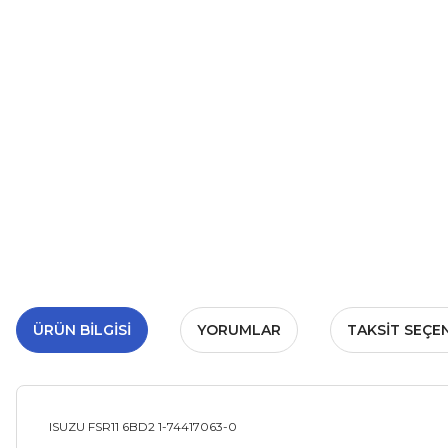
ÜRÜN BILGISI
YORUMLAR
TAKSIT SEÇE
ISUZU FSR11 6BD2 1-74417063-0