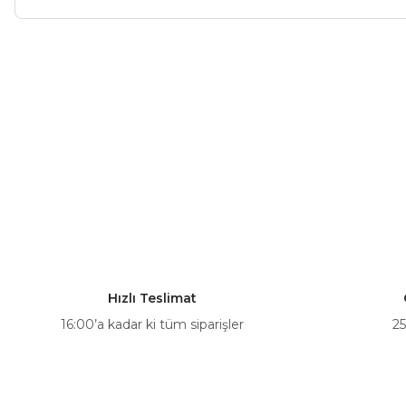
Bu ürünün fiyat bilgisi, resim, ürün açıklamalarında ve diğer ko
Görüş ve önerileriniz için teşekkür ederiz.
Ürün resmi kalitesiz, bozuk veya görüntülenemiyor.
Ürün açıklamasında eksik bilgiler bulunuyor.
Ürün bilgilerinde hatalar bulunuyor.
Ürün fiyatı diğer sitelerden daha pahalı.
Bu ürüne benzer farklı alternatifler olmalı.
Hızlı Teslimat
16:00’a kadar ki tüm siparişler
25