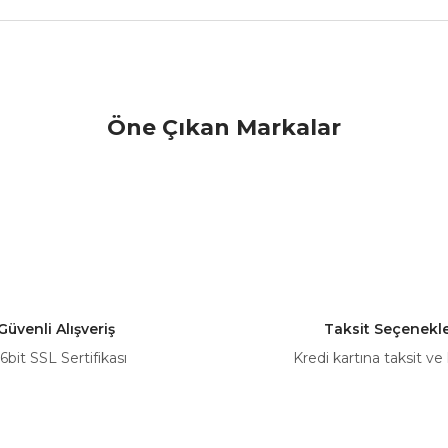
nularda yetersiz gördüğünüz noktaları öneri formunu kullanarak tarafımız
Öne Çıkan Markalar
Bu ürüne ilk yorumu siz yapın!
Yorum Yaz
Güvenli Alışveriş
Taksit Seçenekle
6bit SSL Sertifikası
Kredi kartına taksit ve
Gönder