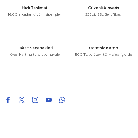
Ürün resmi kalitesiz, bozuk veya görüntülenemiyor.
Hızlı Teslimat
Güvenli Alışveriş
Ürün açıklamasında eksik bilgiler bulunuyor.
16:00’a kadar ki tüm siparişler
256bit SSL Sertifikası
Ürün bilgilerinde hatalar bulunuyor.
Ürün fiyatı diğer sitelerden daha pahalı.
Bu ürüne benzer farklı alternatifler olmalı.
Taksit Seçenekleri
Ücretsiz Kargo
Kredi kartına taksit ve havale
500 TL ve üzeri tüm siparişlerde
Gönder
0850 226 96 95
0850 226 96 95
fuheoto@gmail.com
Bizi takip edin
Hakkımızda