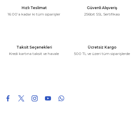
Ürün resmi kalitesiz, bozuk veya görüntülenemiyor.
Hızlı Teslimat
Güvenli Alışveriş
Ürün açıklamasında eksik bilgiler bulunuyor.
16:00’a kadar ki tüm siparişler
256bit SSL Sertifikası
Ürün bilgilerinde hatalar bulunuyor.
Ürün fiyatı diğer sitelerden daha pahalı.
Bu ürüne benzer farklı alternatifler olmalı.
Taksit Seçenekleri
Ücretsiz Kargo
Kredi kartına taksit ve havale
500 TL ve üzeri tüm siparişlerde
Gönder
0850 226 96 95
0850 226 96 95
fuheoto@gmail.com
Bizi takip edin
Hakkımızda