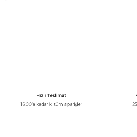
Bu ürünün fiyat bilgisi, resim, ürün açıklamalarında ve diğer ko
Görüş ve önerileriniz için teşekkür ederiz.
Ürün resmi kalitesiz, bozuk veya görüntülenemiyor.
Ürün açıklamasında eksik bilgiler bulunuyor.
Ürün bilgilerinde hatalar bulunuyor.
Ürün fiyatı diğer sitelerden daha pahalı.
Bu ürüne benzer farklı alternatifler olmalı.
Hızlı Teslimat
16:00’a kadar ki tüm siparişler
25