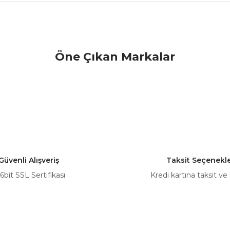
nularda yetersiz gördüğünüz noktaları öneri formunu kullanarak tarafımız
Öne Çıkan Markalar
Bu ürüne ilk yorumu siz yapın!
Yorum Yaz
Güvenli Alışveriş
Taksit Seçenekle
6bit SSL Sertifikası
Kredi kartına taksit ve
Gönder