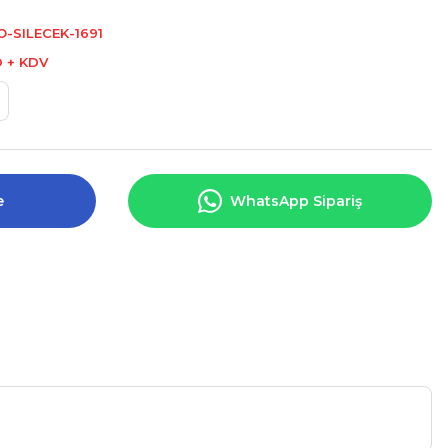
-SILECEK-1691
D + KDV
e
WhatsApp Sipariş