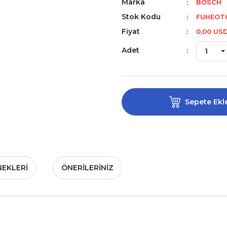
Marka
BOSCH
Stok Kodu
FUHEOTO
Fiyat
0,00 US
Adet
Sepete Ekl
NEKLERI
ÖNERILERINIZ