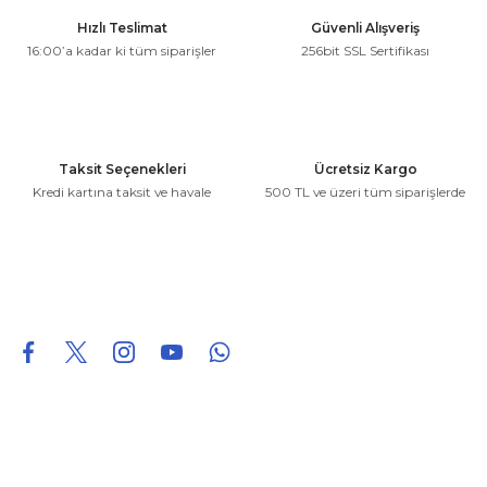
Ürün resmi kalitesiz, bozuk veya görüntülenemiyor.
Hızlı Teslimat
Güvenli Alışveriş
Ürün açıklamasında eksik bilgiler bulunuyor.
16:00’a kadar ki tüm siparişler
256bit SSL Sertifikası
Ürün bilgilerinde hatalar bulunuyor.
Ürün fiyatı diğer sitelerden daha pahalı.
Bu ürüne benzer farklı alternatifler olmalı.
Taksit Seçenekleri
Ücretsiz Kargo
Kredi kartına taksit ve havale
500 TL ve üzeri tüm siparişlerde
Gönder
0850 226 96 95
0850 226 96 95
fuheoto@gmail.com
Bizi takip edin
Hakkımızda