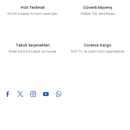
Ürün resmi kalitesiz, bozuk veya görüntülenemiyor.
Hızlı Teslimat
Güvenli Alışveriş
Ürün açıklamasında eksik bilgiler bulunuyor.
16:00’a kadar ki tüm siparişler
256bit SSL Sertifikası
Ürün bilgilerinde hatalar bulunuyor.
Ürün fiyatı diğer sitelerden daha pahalı.
Bu ürüne benzer farklı alternatifler olmalı.
Taksit Seçenekleri
Ücretsiz Kargo
Kredi kartına taksit ve havale
500 TL ve üzeri tüm siparişlerde
Gönder
0850 226 96 95
0850 226 96 95
fuheoto@gmail.com
Bizi takip edin
Hakkımızda