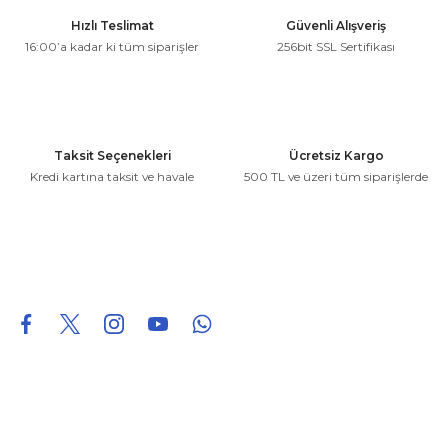
Ürün resmi kalitesiz, bozuk veya görüntülenemiyor.
Hızlı Teslimat
Güvenli Alışveriş
Ürün açıklamasında eksik bilgiler bulunuyor.
16:00’a kadar ki tüm siparişler
256bit SSL Sertifikası
Ürün bilgilerinde hatalar bulunuyor.
Ürün fiyatı diğer sitelerden daha pahalı.
Bu ürüne benzer farklı alternatifler olmalı.
Taksit Seçenekleri
Ücretsiz Kargo
Kredi kartına taksit ve havale
500 TL ve üzeri tüm siparişlerde
Gönder
0850 226 96 95
0850 226 96 95
fuheoto@gmail.com
Bizi takip edin
Hakkımızda