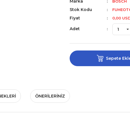
Marka
BOSCH
Stok Kodu
FUHEOTO
Fiyat
0,00 US
Adet
Sepete Ekl
NEKLERI
ÖNERILERINIZ