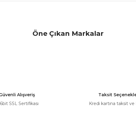
nularda yetersiz gördüğünüz noktaları öneri formunu kullanarak tarafımız
Öne Çıkan Markalar
Bu ürüne ilk yorumu siz yapın!
Yorum Yaz
Güvenli Alışveriş
Taksit Seçenekle
6bit SSL Sertifikası
Kredi kartına taksit ve
Gönder