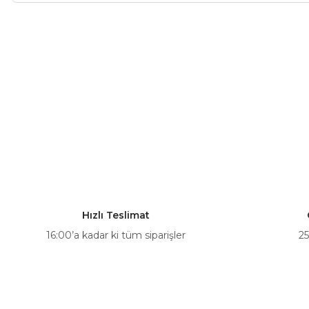
Bu ürünün fiyat bilgisi, resim, ürün açıklamalarında ve diğer ko
Görüş ve önerileriniz için teşekkür ederiz.
Ürün resmi kalitesiz, bozuk veya görüntülenemiyor.
Ürün açıklamasında eksik bilgiler bulunuyor.
Ürün bilgilerinde hatalar bulunuyor.
Ürün fiyatı diğer sitelerden daha pahalı.
Bu ürüne benzer farklı alternatifler olmalı.
Hızlı Teslimat
16:00’a kadar ki tüm siparişler
25