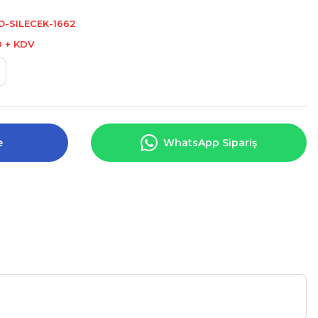
-SILECEK-1662
D + KDV
e
WhatsApp Sipariş