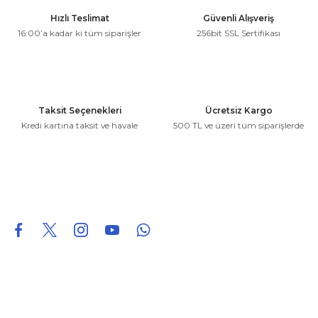
Ürün resmi kalitesiz, bozuk veya görüntülenemiyor.
Hızlı Teslimat
Güvenli Alışveriş
Ürün açıklamasında eksik bilgiler bulunuyor.
16:00’a kadar ki tüm siparişler
256bit SSL Sertifikası
Ürün bilgilerinde hatalar bulunuyor.
Ürün fiyatı diğer sitelerden daha pahalı.
Bu ürüne benzer farklı alternatifler olmalı.
Taksit Seçenekleri
Ücretsiz Kargo
Kredi kartına taksit ve havale
500 TL ve üzeri tüm siparişlerde
Gönder
0850 226 96 95
0850 226 96 95
fuheoto@gmail.com
Bizi takip edin
Hakkımızda