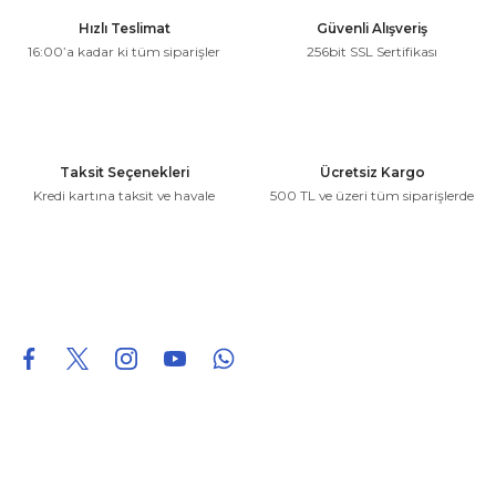
Ürün resmi kalitesiz, bozuk veya görüntülenemiyor.
Hızlı Teslimat
Güvenli Alışveriş
Ürün açıklamasında eksik bilgiler bulunuyor.
16:00’a kadar ki tüm siparişler
256bit SSL Sertifikası
Ürün bilgilerinde hatalar bulunuyor.
Ürün fiyatı diğer sitelerden daha pahalı.
Bu ürüne benzer farklı alternatifler olmalı.
Taksit Seçenekleri
Ücretsiz Kargo
Kredi kartına taksit ve havale
500 TL ve üzeri tüm siparişlerde
Gönder
0850 226 96 95
0850 226 96 95
fuheoto@gmail.com
Bizi takip edin
Hakkımızda