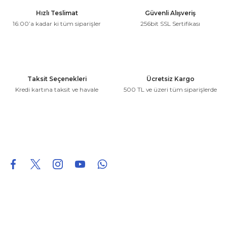
Ürün resmi kalitesiz, bozuk veya görüntülenemiyor.
Hızlı Teslimat
Güvenli Alışveriş
Ürün açıklamasında eksik bilgiler bulunuyor.
16:00’a kadar ki tüm siparişler
256bit SSL Sertifikası
Ürün bilgilerinde hatalar bulunuyor.
Ürün fiyatı diğer sitelerden daha pahalı.
Bu ürüne benzer farklı alternatifler olmalı.
Taksit Seçenekleri
Ücretsiz Kargo
Kredi kartına taksit ve havale
500 TL ve üzeri tüm siparişlerde
Gönder
0850 226 96 95
0850 226 96 95
fuheoto@gmail.com
Bizi takip edin
Hakkımızda