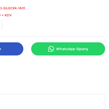
-SILECEK-1601
D + KDV
e
WhatsApp Sipariş