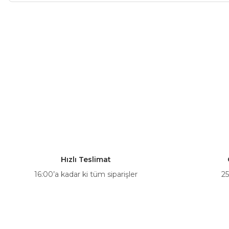
Bu ürünün fiyat bilgisi, resim, ürün açıklamalarında ve diğer ko
Görüş ve önerileriniz için teşekkür ederiz.
Ürün resmi kalitesiz, bozuk veya görüntülenemiyor.
Ürün açıklamasında eksik bilgiler bulunuyor.
Ürün bilgilerinde hatalar bulunuyor.
Ürün fiyatı diğer sitelerden daha pahalı.
Bu ürüne benzer farklı alternatifler olmalı.
Hızlı Teslimat
16:00’a kadar ki tüm siparişler
25