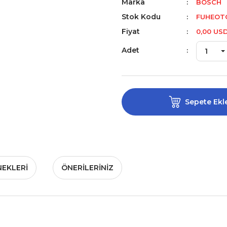
Marka
BOSCH
Stok Kodu
FUHEOTO
Fiyat
0,00 US
Adet
Sepete Ekl
NEKLERI
ÖNERILERINIZ