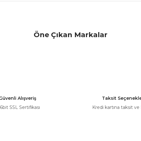
nularda yetersiz gördüğünüz noktaları öneri formunu kullanarak tarafımız
Öne Çıkan Markalar
Bu ürüne ilk yorumu siz yapın!
Yorum Yaz
Güvenli Alışveriş
Taksit Seçenekle
6bit SSL Sertifikası
Kredi kartına taksit ve
Gönder