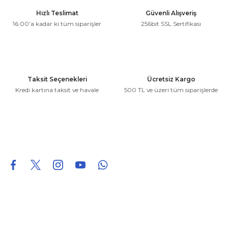
Ürün resmi kalitesiz, bozuk veya görüntülenemiyor.
Hızlı Teslimat
Güvenli Alışveriş
Ürün açıklamasında eksik bilgiler bulunuyor.
16:00’a kadar ki tüm siparişler
256bit SSL Sertifikası
Ürün bilgilerinde hatalar bulunuyor.
Ürün fiyatı diğer sitelerden daha pahalı.
Bu ürüne benzer farklı alternatifler olmalı.
Taksit Seçenekleri
Ücretsiz Kargo
Kredi kartına taksit ve havale
500 TL ve üzeri tüm siparişlerde
Gönder
0850 226 96 95
0850 226 96 95
fuheoto@gmail.com
Bizi takip edin
Hakkımızda