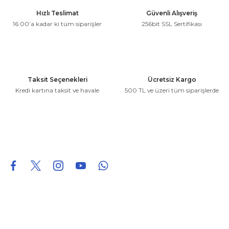
Ürün resmi kalitesiz, bozuk veya görüntülenemiyor.
Hızlı Teslimat
Güvenli Alışveriş
Ürün açıklamasında eksik bilgiler bulunuyor.
16:00’a kadar ki tüm siparişler
256bit SSL Sertifikası
Ürün bilgilerinde hatalar bulunuyor.
Ürün fiyatı diğer sitelerden daha pahalı.
Bu ürüne benzer farklı alternatifler olmalı.
Taksit Seçenekleri
Ücretsiz Kargo
Kredi kartına taksit ve havale
500 TL ve üzeri tüm siparişlerde
Gönder
0850 226 96 95
0850 226 96 95
fuheoto@gmail.com
Bizi takip edin
Hakkımızda