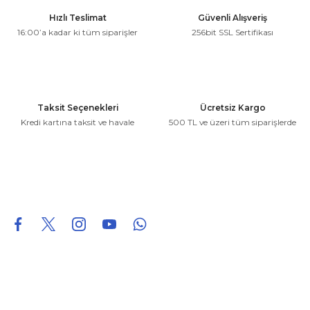
Ürün resmi kalitesiz, bozuk veya görüntülenemiyor.
Hızlı Teslimat
Güvenli Alışveriş
Ürün açıklamasında eksik bilgiler bulunuyor.
16:00’a kadar ki tüm siparişler
256bit SSL Sertifikası
Ürün bilgilerinde hatalar bulunuyor.
Ürün fiyatı diğer sitelerden daha pahalı.
Bu ürüne benzer farklı alternatifler olmalı.
Taksit Seçenekleri
Ücretsiz Kargo
Kredi kartına taksit ve havale
500 TL ve üzeri tüm siparişlerde
Gönder
0850 226 96 95
0850 226 96 95
fuheoto@gmail.com
Bizi takip edin
Hakkımızda