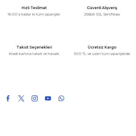
Ürün resmi kalitesiz, bozuk veya görüntülenemiyor.
Hızlı Teslimat
Güvenli Alışveriş
Ürün açıklamasında eksik bilgiler bulunuyor.
16:00’a kadar ki tüm siparişler
256bit SSL Sertifikası
Ürün bilgilerinde hatalar bulunuyor.
Ürün fiyatı diğer sitelerden daha pahalı.
Bu ürüne benzer farklı alternatifler olmalı.
Taksit Seçenekleri
Ücretsiz Kargo
Kredi kartına taksit ve havale
500 TL ve üzeri tüm siparişlerde
Gönder
0850 226 96 95
0850 226 96 95
fuheoto@gmail.com
Bizi takip edin
Hakkımızda