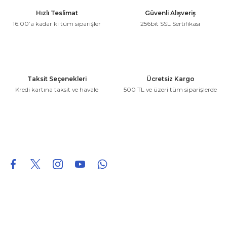
Ürün resmi kalitesiz, bozuk veya görüntülenemiyor.
Hızlı Teslimat
Güvenli Alışveriş
Ürün açıklamasında eksik bilgiler bulunuyor.
16:00’a kadar ki tüm siparişler
256bit SSL Sertifikası
Ürün bilgilerinde hatalar bulunuyor.
Ürün fiyatı diğer sitelerden daha pahalı.
Bu ürüne benzer farklı alternatifler olmalı.
Taksit Seçenekleri
Ücretsiz Kargo
Kredi kartına taksit ve havale
500 TL ve üzeri tüm siparişlerde
Gönder
0850 226 96 95
0850 226 96 95
fuheoto@gmail.com
Bizi takip edin
Hakkımızda