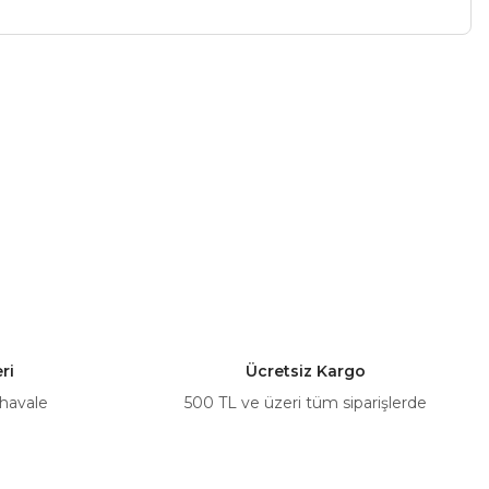
a iletebilirsiniz.
ri
Ücretsiz Kargo
 havale
500 TL ve üzeri tüm siparişlerde