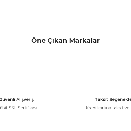
nularda yetersiz gördüğünüz noktaları öneri formunu kullanarak tarafımız
Öne Çıkan Markalar
Bu ürüne ilk yorumu siz yapın!
Yorum Yaz
Güvenli Alışveriş
Taksit Seçenekle
6bit SSL Sertifikası
Kredi kartına taksit ve
Gönder