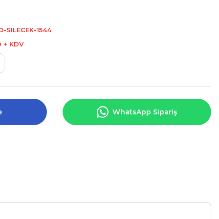
-SILECEK-1544
D + KDV
e
WhatsApp Sipariş