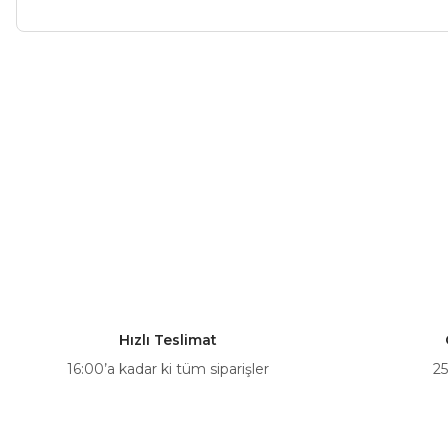
Bu ürünün fiyat bilgisi, resim, ürün açıklamalarında ve diğer ko
Görüş ve önerileriniz için teşekkür ederiz.
Ürün resmi kalitesiz, bozuk veya görüntülenemiyor.
Ürün açıklamasında eksik bilgiler bulunuyor.
Ürün bilgilerinde hatalar bulunuyor.
Ürün fiyatı diğer sitelerden daha pahalı.
Bu ürüne benzer farklı alternatifler olmalı.
Hızlı Teslimat
16:00’a kadar ki tüm siparişler
25