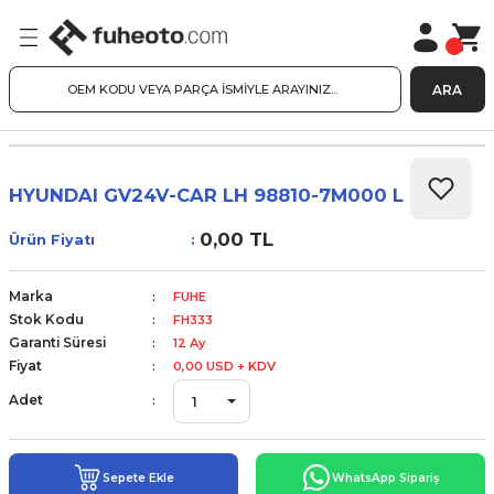
ARA
HYUNDAI GV24V-CAR LH 98810-7M000 L
0,00 TL
Ürün Fiyatı
Marka
FUHE
Stok Kodu
FH333
Garanti Süresi
12 Ay
Fiyat
0,00 USD + KDV
Adet
Sepete Ekle
WhatsApp Sipariş