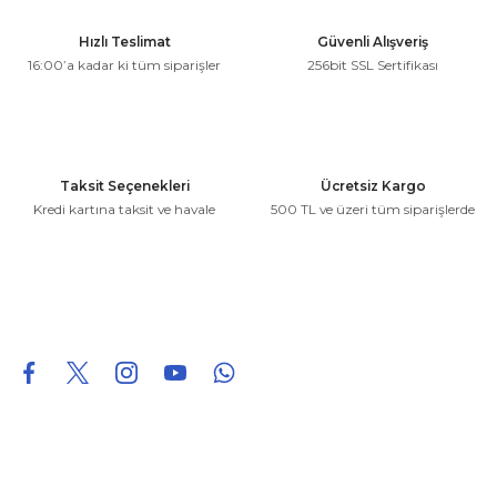
Ürün resmi kalitesiz, bozuk veya görüntülenemiyor.
Hızlı Teslimat
Güvenli Alışveriş
Ürün açıklamasında eksik bilgiler bulunuyor.
16:00’a kadar ki tüm siparişler
256bit SSL Sertifikası
Ürün bilgilerinde hatalar bulunuyor.
Ürün fiyatı diğer sitelerden daha pahalı.
Bu ürüne benzer farklı alternatifler olmalı.
Taksit Seçenekleri
Ücretsiz Kargo
Kredi kartına taksit ve havale
500 TL ve üzeri tüm siparişlerde
Gönder
0850 226 96 95
0850 226 96 95
fuheoto@gmail.com
Bizi takip edin
Hakkımızda