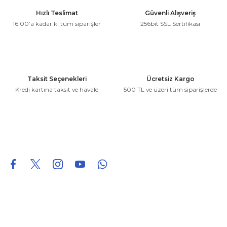
Ürün resmi kalitesiz, bozuk veya görüntülenemiyor.
Hızlı Teslimat
Güvenli Alışveriş
Ürün açıklamasında eksik bilgiler bulunuyor.
16:00’a kadar ki tüm siparişler
256bit SSL Sertifikası
Ürün bilgilerinde hatalar bulunuyor.
Ürün fiyatı diğer sitelerden daha pahalı.
Bu ürüne benzer farklı alternatifler olmalı.
Taksit Seçenekleri
Ücretsiz Kargo
Kredi kartına taksit ve havale
500 TL ve üzeri tüm siparişlerde
Gönder
0850 226 96 95
0850 226 96 95
fuheoto@gmail.com
Bizi takip edin
Hakkımızda