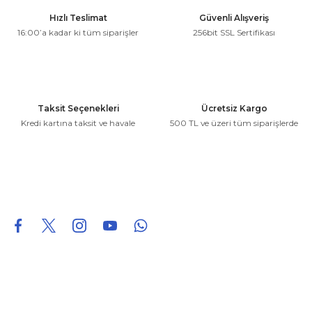
Ürün resmi kalitesiz, bozuk veya görüntülenemiyor.
Hızlı Teslimat
Güvenli Alışveriş
Ürün açıklamasında eksik bilgiler bulunuyor.
16:00’a kadar ki tüm siparişler
256bit SSL Sertifikası
Ürün bilgilerinde hatalar bulunuyor.
Ürün fiyatı diğer sitelerden daha pahalı.
Bu ürüne benzer farklı alternatifler olmalı.
Taksit Seçenekleri
Ücretsiz Kargo
Kredi kartına taksit ve havale
500 TL ve üzeri tüm siparişlerde
Gönder
0850 226 96 95
0850 226 96 95
fuheoto@gmail.com
Bizi takip edin
Hakkımızda