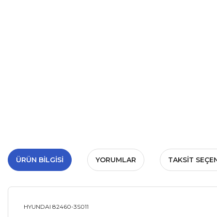
ÜRÜN BILGISI
YORUMLAR
TAKSIT SEÇE
HYUNDAI 82460-3S011