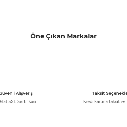
nularda yetersiz gördüğünüz noktaları öneri formunu kullanarak tarafımız
Öne Çıkan Markalar
Bu ürüne ilk yorumu siz yapın!
Yorum Yaz
Güvenli Alışveriş
Taksit Seçenekle
6bit SSL Sertifikası
Kredi kartına taksit ve
Gönder