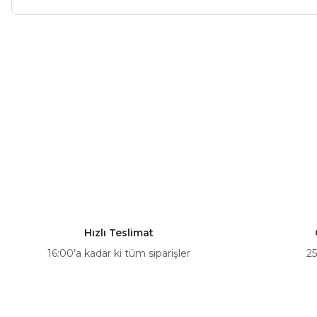
Bu ürünün fiyat bilgisi, resim, ürün açıklamalarında ve diğer ko
Görüş ve önerileriniz için teşekkür ederiz.
Ürün resmi kalitesiz, bozuk veya görüntülenemiyor.
Ürün açıklamasında eksik bilgiler bulunuyor.
Ürün bilgilerinde hatalar bulunuyor.
Ürün fiyatı diğer sitelerden daha pahalı.
Bu ürüne benzer farklı alternatifler olmalı.
Hızlı Teslimat
16:00’a kadar ki tüm siparişler
25