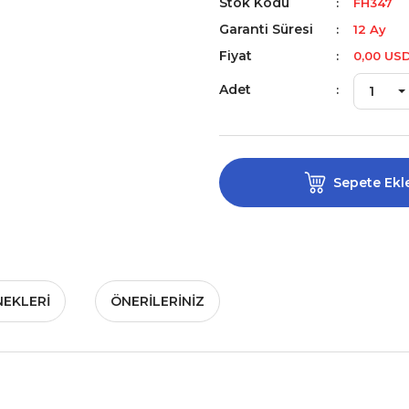
Stok Kodu
FH347
Garanti Süresi
12 Ay
Fiyat
0,00 US
Adet
Sepete Ekl
NEKLERI
ÖNERILERINIZ