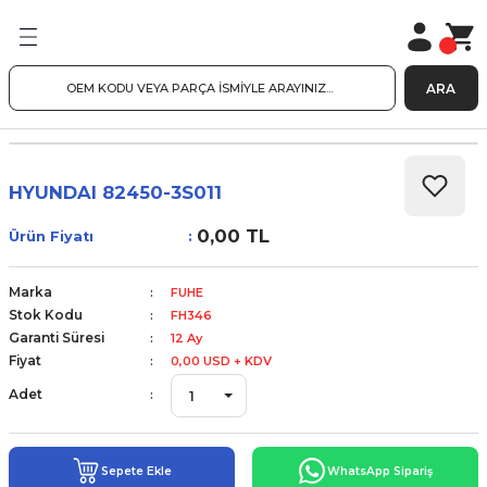
ARA
HYUNDAI 82450-3S011
0,00 TL
Ürün Fiyatı
Marka
FUHE
Stok Kodu
FH346
Garanti Süresi
12 Ay
Fiyat
0,00 USD + KDV
Adet
Sepete Ekle
WhatsApp Sipariş