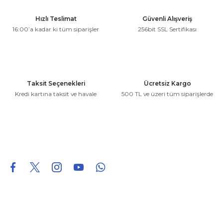
Ürün resmi kalitesiz, bozuk veya görüntülenemiyor.
Hızlı Teslimat
Güvenli Alışveriş
Ürün açıklamasında eksik bilgiler bulunuyor.
16:00’a kadar ki tüm siparişler
256bit SSL Sertifikası
Ürün bilgilerinde hatalar bulunuyor.
Ürün fiyatı diğer sitelerden daha pahalı.
Bu ürüne benzer farklı alternatifler olmalı.
Taksit Seçenekleri
Ücretsiz Kargo
Kredi kartına taksit ve havale
500 TL ve üzeri tüm siparişlerde
Gönder
0850 226 96 95
0850 226 96 95
fuheoto@gmail.com
Bizi takip edin
Hakkımızda