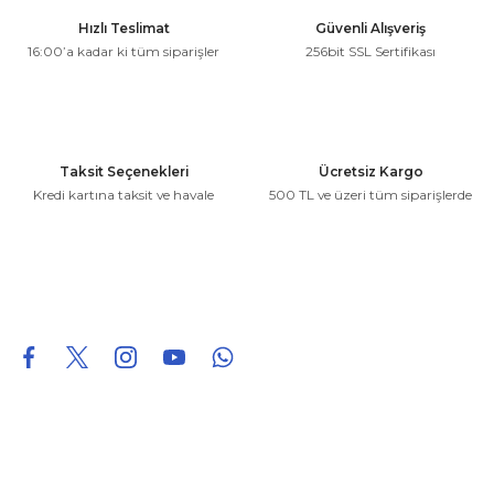
Ürün resmi kalitesiz, bozuk veya görüntülenemiyor.
Hızlı Teslimat
Güvenli Alışveriş
Ürün açıklamasında eksik bilgiler bulunuyor.
16:00’a kadar ki tüm siparişler
256bit SSL Sertifikası
Ürün bilgilerinde hatalar bulunuyor.
Ürün fiyatı diğer sitelerden daha pahalı.
Bu ürüne benzer farklı alternatifler olmalı.
Taksit Seçenekleri
Ücretsiz Kargo
Kredi kartına taksit ve havale
500 TL ve üzeri tüm siparişlerde
Gönder
0850 226 96 95
0850 226 96 95
fuheoto@gmail.com
Bizi takip edin
Hakkımızda