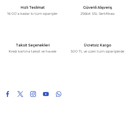
Ürün resmi kalitesiz, bozuk veya görüntülenemiyor.
Hızlı Teslimat
Güvenli Alışveriş
Ürün açıklamasında eksik bilgiler bulunuyor.
16:00’a kadar ki tüm siparişler
256bit SSL Sertifikası
Ürün bilgilerinde hatalar bulunuyor.
Ürün fiyatı diğer sitelerden daha pahalı.
Bu ürüne benzer farklı alternatifler olmalı.
Taksit Seçenekleri
Ücretsiz Kargo
Kredi kartına taksit ve havale
500 TL ve üzeri tüm siparişlerde
Gönder
0850 226 96 95
0850 226 96 95
fuheoto@gmail.com
Bizi takip edin
Hakkımızda