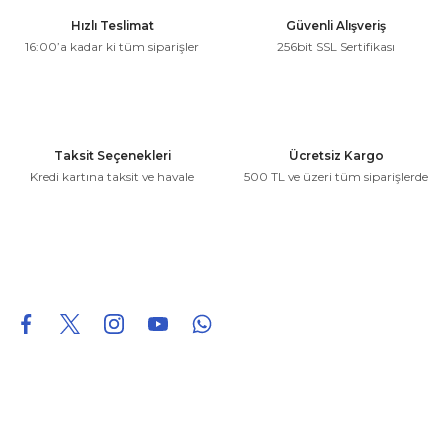
Ürün resmi kalitesiz, bozuk veya görüntülenemiyor.
Hızlı Teslimat
Güvenli Alışveriş
Ürün açıklamasında eksik bilgiler bulunuyor.
16:00’a kadar ki tüm siparişler
256bit SSL Sertifikası
Ürün bilgilerinde hatalar bulunuyor.
Ürün fiyatı diğer sitelerden daha pahalı.
Bu ürüne benzer farklı alternatifler olmalı.
Taksit Seçenekleri
Ücretsiz Kargo
Kredi kartına taksit ve havale
500 TL ve üzeri tüm siparişlerde
Gönder
0850 226 96 95
0850 226 96 95
fuheoto@gmail.com
Bizi takip edin
Hakkımızda